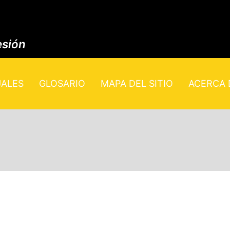
esión
UALES
GLOSARIO
MAPA DEL SITIO
ACERCA D