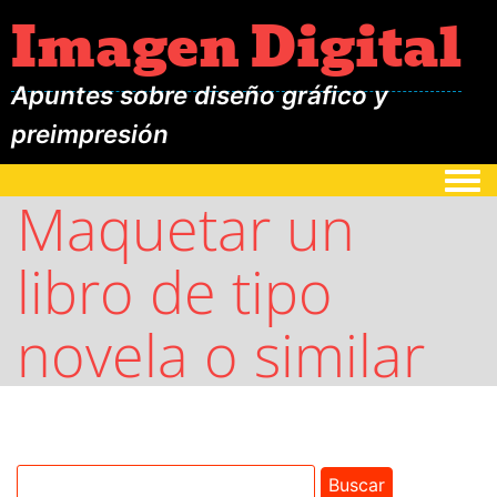
Imagen Digital
Apuntes sobre diseño gráfico y
preimpresión
Togg
Maquetar un
libro de tipo
novela o similar