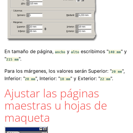
En tamaño de página,
y
escribimos "
" y
ancho
alto
140 mm
"
".
215 mm
Para los márgenes, los valores serán Superior: "
",
20 mm
Inferior: "
", Interior: "
" y Exterior: "
".
28 mm
18 mm
22 mm
Ajustar las páginas
maestras u hojas de
maqueta