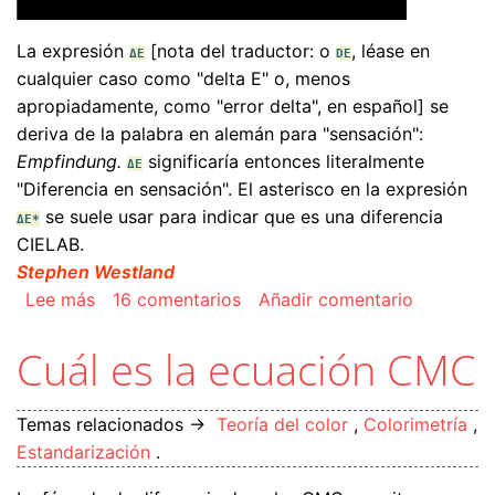
La expresión
[nota del traductor: o
, léase en
ΔE
DE
cualquier caso como "delta E" o, menos
apropiadamente, como "error delta", en español] se
deriva de la palabra en alemán para "sensación":
Empfindung.
significaría entonces literalmente
ΔE
"Diferencia en sensación". El asterisco en la expresión
se suele usar para indicar que es una diferencia
ΔE*
CIELAB.
Stephen Westland
sobre Qué es ΔE (Delta E)
Lee más
16 comentarios
Añadir comentario
Cuál es la ecuación CMC
Temas relacionados →
Teoría del color
,
Colorimetría
,
Estandarización
.