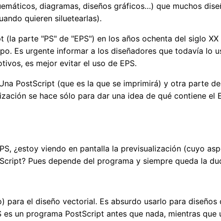
quemáticos, diagramas, diseños gráficos…) que muchos dis
uando quieren siluetearlas).
t (la parte "PS" de "EPS") en los años ochenta del siglo XX
o. Es urgente informar a los diseñadores que todavía lo u
vos, es mejor evitar el uso de EPS.
na PostScript (que es la que se imprimirá) y otra parte de
lización se hace sólo para dar una idea de qué contiene el 
S, ¿estoy viendo en pantalla la previsualización (cuyo asp
stScript? Pues depende del programa y siempre queda la du
o) para el diseño vectorial. Es absurdo usarlo para diseño
es un programa PostScript antes que nada, mientras que un 