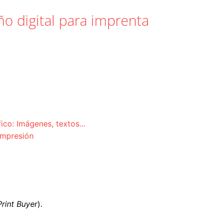
o digital para imprenta
co: Imágenes, textos...
impresión
Print Buyer
).