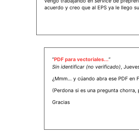
vengo trabajando en
service
de preprens
acuerdo y creo que al EPS ya le llego s
“
PDF para vectoriales...
”
Sin identificar (no verificado)
, Jueve
¿Mmm… y cúando abra ese PDF en Fre
(Perdona si es una pregunta chorra, 
Gracias