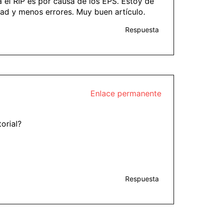
el RIP es por causa de los EPS. Estoy de
dad y menos errores. Muy buen artículo.
Respuesta
Enlace permanente
orial?
Respuesta