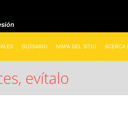
esión
UALES
GLOSARIO
MAPA DEL SITIO
ACERCA D
es, evítalo