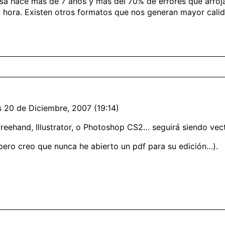
a hace mas de 7 años y mas del 70% de errores que arroja 
u hora. Existen otros formatos que nos generan mayor cali
s 20 de Diciembre, 2007 (19:14)
ehand, Illustrator, o Photoshop CS2… seguirá siendo vect
pero creo que nunca he abierto un pdf para su edición…).