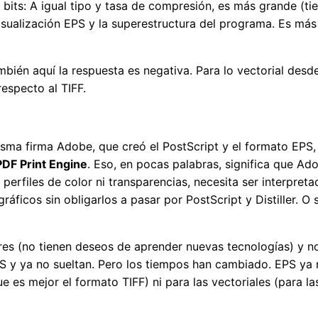
bits: A igual tipo y tasa de compresión, es más grande (
isualización EPS y la superestructura del programa. Es más 
mbién aquí la respuesta es negativa. Para lo vectorial desd
especto al TIFF.
isma firma Adobe, que creó el PostScript y el formato EPS,
PDF Print Engine
. Eso, en pocas palabras, significa que Ad
 perfiles de color ni transparencias, necesita ser interpret
ráficos sin obligarlos a pasar por PostScript y Distiller.
res (no tienen deseos de aprender nuevas tecnologías) y no
 y ya no sueltan. Pero los tiempos han cambiado. EPS ya no
e es mejor el formato TIFF) ni para las vectoriales (para l