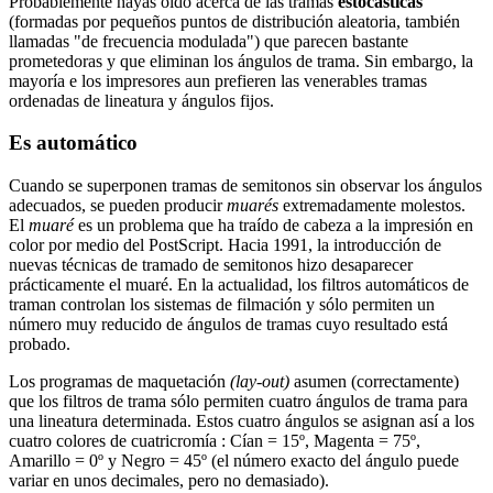
Probablemente hayas oído acerca de las tramas
estocásticas
(formadas por pequeños puntos de distribución aleatoria, también
llamadas "de frecuencia modulada") que parecen bastante
prometedoras y que eliminan los ángulos de trama. Sin embargo, la
mayoría e los impresores aun prefieren las venerables tramas
ordenadas de lineatura y ángulos fijos.
Es automático
Cuando se superponen tramas de semitonos sin observar los ángulos
adecuados, se pueden producir
muarés
extremadamente molestos.
El
muaré
es un problema que ha traído de cabeza a la impresión en
color por medio del PostScript. Hacia 1991, la introducción de
nuevas técnicas de tramado de semitonos hizo desaparecer
prácticamente el muaré. En la actualidad, los filtros automáticos de
traman controlan los sistemas de filmación y sólo permiten un
número muy reducido de ángulos de tramas cuyo resultado está
probado.
Los programas de maquetación
(lay-out)
asumen (correctamente)
que los filtros de trama sólo permiten cuatro ángulos de trama para
una lineatura determinada. Estos cuatro ángulos se asignan así a los
cuatro colores de cuatricromía : Cían = 15º, Magenta = 75º,
Amarillo = 0º y Negro = 45º (el número exacto del ángulo puede
variar en unos decimales, pero no demasiado).