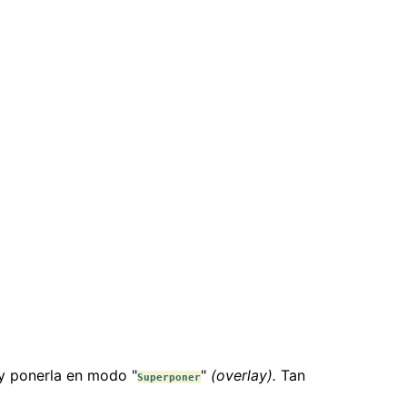
 y ponerla en modo "
"
(overlay).
Tan
Superponer