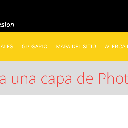
esión
UALES
GLOSARIO
MAPA DEL SITIO
ACERCA D
 a una capa de Ph