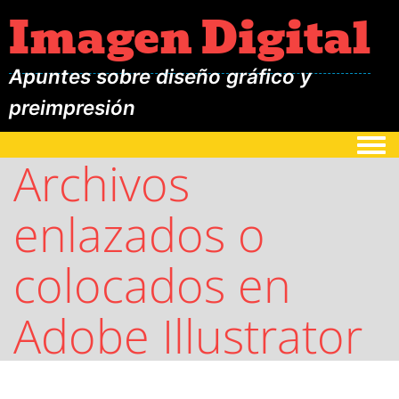
Imagen Digital
Apuntes sobre diseño gráfico y
preimpresión
Togg
Archivos
enlazados o
colocados en
Adobe Illustrator