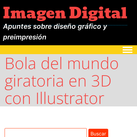
Imagen Digital
Apuntes sobre diseño gráfico y
preimpresión
Togg
Bola del mundo
giratoria en 3D
con Illustrator