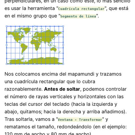
perpendiculares, en un caso como éste, lo más sencillo
es usar la herramienta "
", que está
Cuadrícula rectangular
en el mismo grupo que "
".
Segmento de línea
Nos colocamos encima del mapamundi y trazamos
una cuadrícula rectangular que lo cubra
razonablemente.
Antes de soltar
, podemos controlar
el número de rayas verticales y horizontales con las
teclas del cursor del teclado (hacia la izquierda y
abajo, quitamos; hacia la derecha y arriba añadimos).
Tras soltarla, vamos a "
" y
Ventana - Transformar
rematamos el tamaño, redondeándolo (en el ejemplo:
120 mm de ancho y 80 mm de ancho)