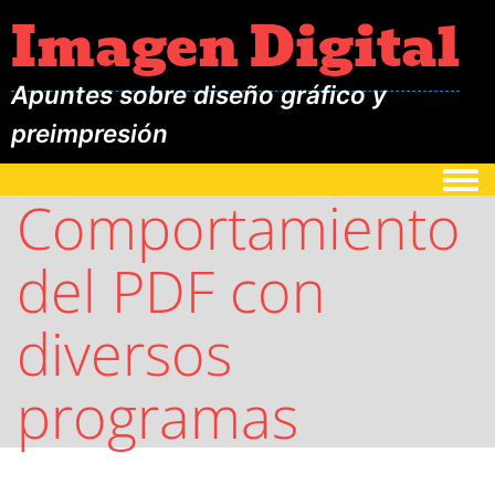
Imagen Digital
Apuntes sobre diseño gráfico y
preimpresión
Togg
Comportamiento
del PDF con
diversos
programas