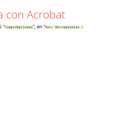
a con Acrobat
ú "
", en "
Comprobaciones
Ver- Herramientas -