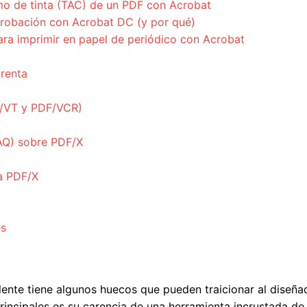
 de tinta (TAC) de un PDF con Acrobat
probación con Acrobat DC (y por qué)
ara imprimir en papel de periódico con Acrobat
prenta
F/VT y PDF/VCR)
AQ) sobre PDF/X
a PDF/X
es
ente tiene algunos huecos que pueden traicionar al diseñad
principales es su carencia de una herramienta incrustada d