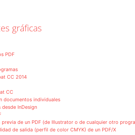
es gráficas
ros PDF
ogramas
bat CC 2014
bat CC
n documentos individuales
s desde InDesign
F
revia de un PDF (de Illustrator o de cualquier otro progr
idad de salida (perfil de color CMYK) de un PDF/X