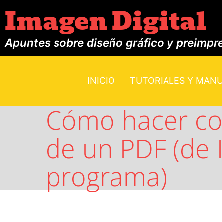
Imagen Digital
Apuntes sobre diseño gráfico y preimpr
INICIO
TUTORIALES Y MAN
Cómo hacer co
de un PDF (de I
programa)