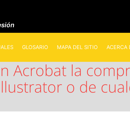
esión
UALES
GLOSARIO
MAPA DEL SITIO
ACERCA D
n Acrobat la compr
llustrator o de cua