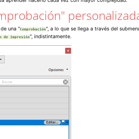
eda aprender hacerlo cada vez con mayor complejidad.
mprobación" personalizad
 de una "
", a lo que se llega a través del submen
Comprobación
", indistintamente.
n de impresión