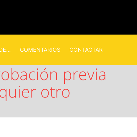
E...
COMENTARIOS
CONTACTAR
obación previa
lquier otro