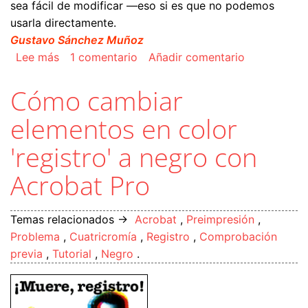
sea fácil de modificar —eso si es que no podemos
usarla directamente.
Gustavo Sánchez Muñoz
sobre Cómo corregir con Acrobat las líneas de
Lee más
1 comentario
Añadir comentario
Cómo cambiar
elementos en color
'registro' a negro con
Acrobat Pro
Temas relacionados →
Acrobat
,
Preimpresión
,
Problema
,
Cuatricromía
,
Registro
,
Comprobación
previa
,
Tutorial
,
Negro
.