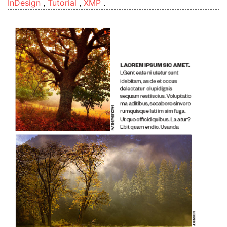
InDesign
,
Tutorial
,
XMP
.