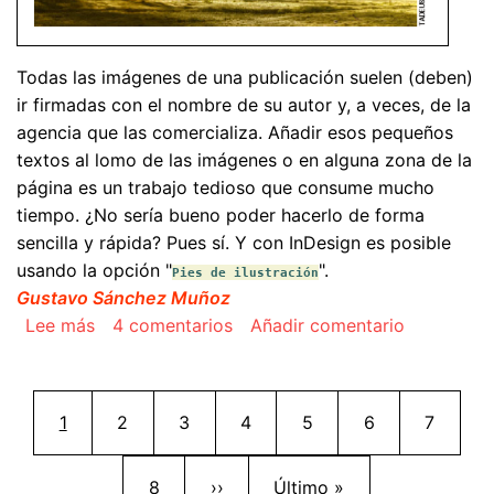
Todas las imágenes de una publicación suelen (deben)
ir firmadas con el nombre de su autor y, a veces, de la
agencia que las comercializa. Añadir esos pequeños
textos al lomo de las imágenes o en alguna zona de la
página es un trabajo tedioso que consume mucho
tiempo. ¿No sería bueno poder hacerlo de forma
sencilla y rápida? Pues sí. Y con InDesign es posible
usando la opción "
".
Pies de ilustración
Gustavo Sánchez Muñoz
sobre Crear pies o firmas de foto con InDesig
Lee más
4 comentarios
Añadir comentario
Paginación
Página actual
Página
Página
Página
Página
Página
Página
1
2
3
4
5
6
7
Página
Siguiente página
Última página
8
››
Último »