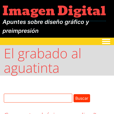
Imagen Digital
Apuntes sobre diseño gráfico y
preimpresión
Togg
El grabado al
aguatinta