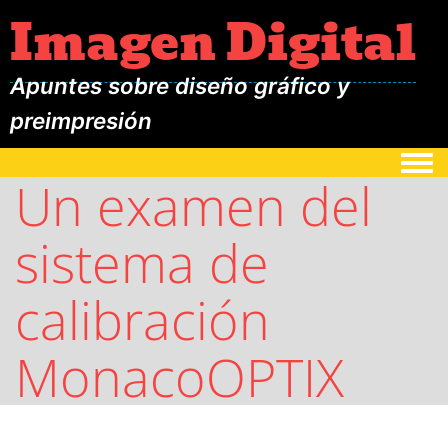
Imagen Digital
Apuntes sobre diseño gráfico y
preimpresión
Togg
Un examen del
sistema de
calibración
MonacoOPTIX