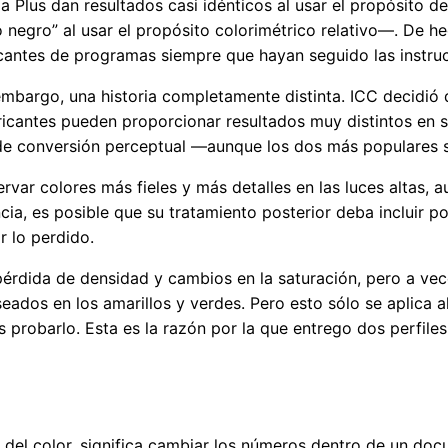
 Plus dan resultados casi idénticos al usar el propósito d
egro” al usar el propósito colorimétrico relativo—. De hec
ricantes de programas siempre que hayan seguido las instru
embargo, una historia completamente distinta. ICC decidió 
abricantes pueden proporcionar resultados muy distintos en
 de conversión perceptual —aunque los dos más populares 
rvar colores más fieles y más detalles en las luces altas,
a, es posible que su tratamiento posterior deba incluir 
r lo perdido.
érdida de densidad y cambios en la saturación, pero a veces
eados en los amarillos y verdes. Pero esto sólo se aplica a
 probarlo. Esta es la razón por la que entrego dos perfiles
 del color, significa cambiar los números dentro de un do