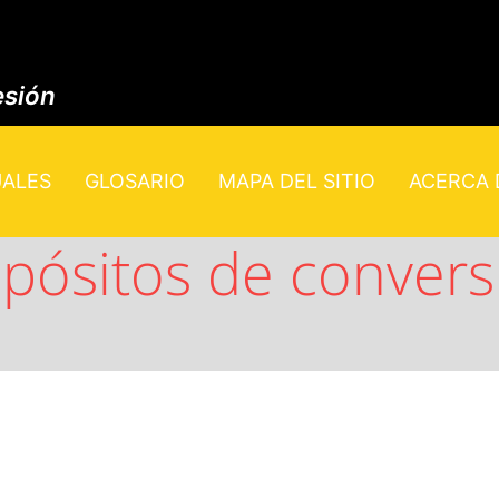
esión
UALES
GLOSARIO
MAPA DEL SITIO
ACERCA D
opósitos de convers