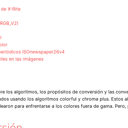
 de X-Rite
ciRGB_V2)
l
olor
a periódicos ISOnewspaper26v4
files en las imágenes
bre los algoritmos, los propósitos de conversión y las con
ados usando los algoritmos colorful y chroma plus. Estos a
dearon para enfrentarse a los colores fuera de gama. Pero,
rsión