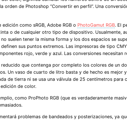
 la orden de Photoshop “Convertir en perfil”. Una conversió
 de edición como sRGB, Adobe RGB o
PhotoGamut RGB
. El p
nta o de cualquier otro tipo de dispositivo. Usualmente, a
 no suelen tener la misma forma y los dos espacios se su
ue definen sus puntos extremos. Las impresoras de tipo CM
ponentes rojo, verde y azul. Las conversiones necesitan re
 reducido que contenga por completo los colores de un doc
ros. Un vaso de cuarto de litro basta y de hecho es mejor 
 de tierra ni se usa una válvula de 25 centímetros para 
edición de color.
 amplio, como ProPhoto RGB (que es verdaderamente masivo)
emasiados.
erimentará problemas de bandeados y posterizaciones, ya qu