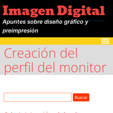
Imagen Digital
Apuntes sobre diseño gráfico y
preimpresión
Togg
Creación del
perfil del monitor