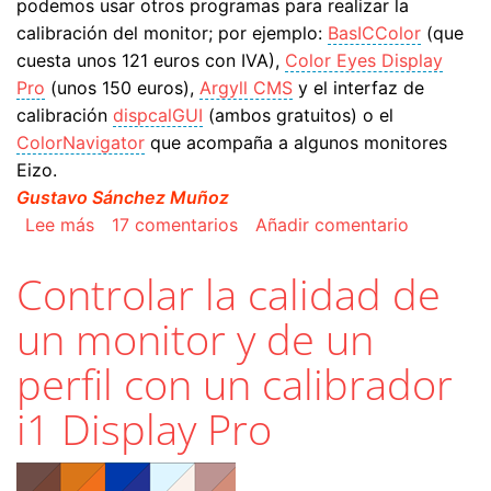
podemos usar otros programas para realizar la
calibración del monitor; por ejemplo:
BasICColor
(que
cuesta unos 121 euros con IVA),
Color Eyes Display
Pro
(unos 150 euros),
Argyll CMS
y el interfaz de
calibración
dispcalGUI
(ambos gratuitos) o el
ColorNavigator
que acompaña a algunos monitores
Eizo.
Gustavo Sánchez Muñoz
sobre La instalación del calibrador i1 Display Pr
Lee más
17 comentarios
Añadir comentario
Controlar la calidad de
un monitor y de un
perfil con un calibrador
i1 Display Pro