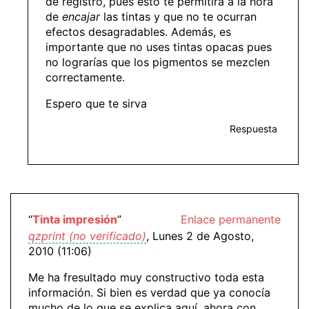
de registro, pues esto te permitirá a la hora
de
encajar
las tintas y que no te ocurran
efectos desagradables. Además, es
importante que no uses tintas opacas pues
no lograrías que los pigmentos se mezclen
correctamente.
Espero que te sirva
Respuesta
“
Tinta impresión
”
Enlace permanente
qzprint (no verificado)
, Lunes 2 de Agosto,
2010 (11:06)
Me ha fresultado muy constructivo toda esta
información. Si bien es verdad que ya conocía
mucho de lo que se explica aquí, ahora con