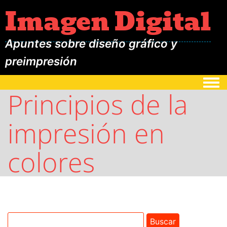
Imagen Digital
Apuntes sobre diseño gráfico y
preimpresión
Togg
Principios de la
impresión en
colores