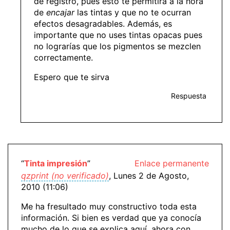
de registro, pues esto te permitirá a la hora
de
encajar
las tintas y que no te ocurran
efectos desagradables. Además, es
importante que no uses tintas opacas pues
no lograrías que los pigmentos se mezclen
correctamente.
Espero que te sirva
Respuesta
“
Tinta impresión
”
Enlace permanente
qzprint (no verificado)
, Lunes 2 de Agosto,
2010 (11:06)
Me ha fresultado muy constructivo toda esta
información. Si bien es verdad que ya conocía
mucho de lo que se explica aquí, ahora con