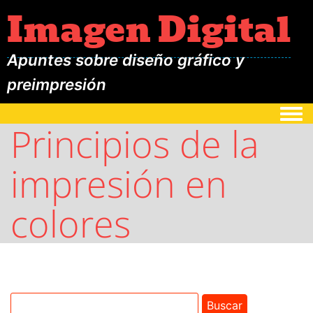
Imagen Digital
Apuntes sobre diseño gráfico y
preimpresión
Togg
Principios de la
impresión en
colores