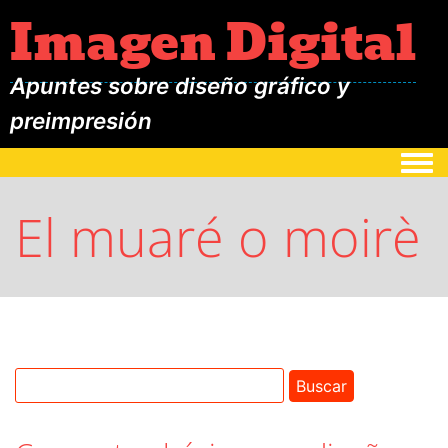
Imagen Digital
Apuntes sobre diseño gráfico y
preimpresión
Togg
El muaré o moirè