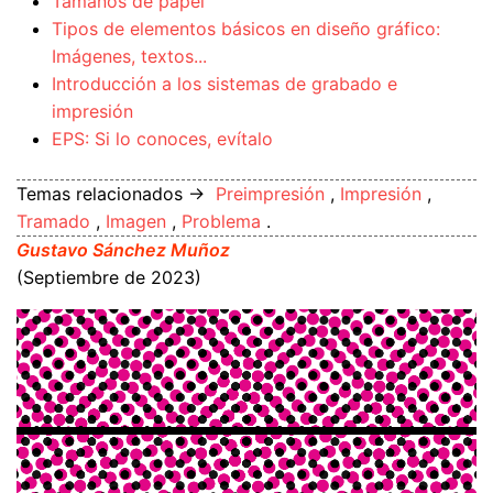
Tamaños de papel
Tipos de elementos básicos en diseño gráfico:
Imágenes, textos...
Introducción a los sistemas de grabado e
impresión
EPS: Si lo conoces, evítalo
Temas relacionados →
Preimpresión
,
Impresión
,
Tramado
,
Imagen
,
Problema
.
Gustavo Sánchez Muñoz
(Septiembre de 2023)