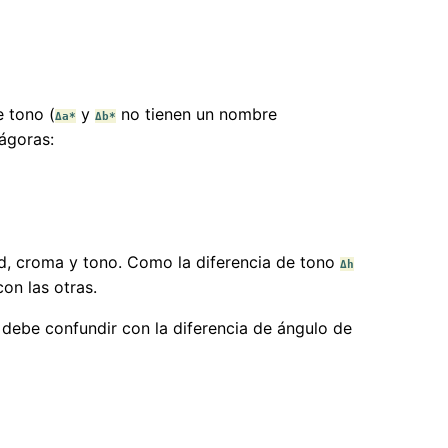
e tono (
y
no tienen un nombre
Δa*
Δb*
tágoras:
ad, croma y tono. Como la diferencia de tono
Δh
on las otras.
 debe confundir con la diferencia de ángulo de