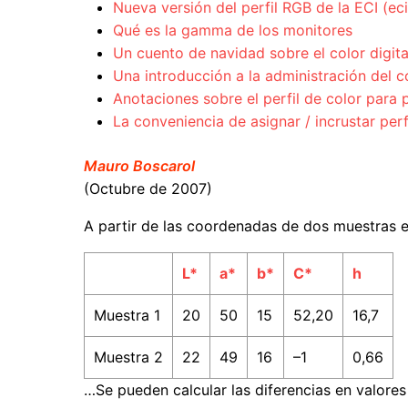
Nueva versión del perfil RGB de la ECI (e
Qué es la gamma de los monitores
Un cuento de navidad sobre el color digita
Una introducción a la administración del c
Anotaciones sobre el perfil de color par
La conveniencia de asignar / incrustar per
Mauro Boscarol
(Octubre de 2007)
A partir de las coordenadas de dos muestras 
L*
a*
b*
C*
h
Muestra 1
20
50
15
52,20
16,7
Muestra 2
22
49
16
–1
0,66
…Se pueden calcular las diferencias en valores