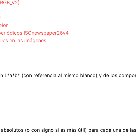
ciRGB_V2)
l
olor
a periódicos ISOnewspaper26v4
files en las imágenes
en L*a*b* (con referencia al mismo blanco) y de los comp
 absolutos (o con signo si es más útil) para cada una de l