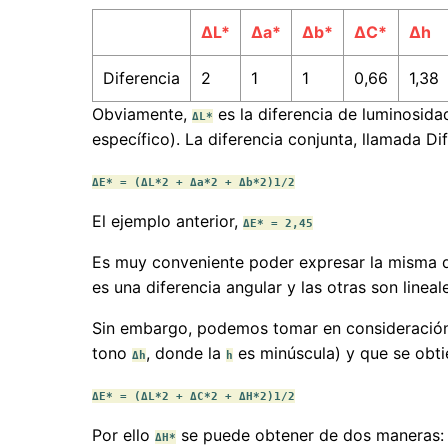
ΔL*
Δa*
Δb*
ΔC*
Δh
Diferencia
2
1
1
0,66
1,38
Obviamente,
es la diferencia de luminosida
ΔL*
específico). La diferencia conjunta, llamada Di
ΔE* = (ΔL*2 + Δa*2 + Δb*2)1/2
El ejemplo anterior,
ΔE* = 2,45
Es muy conveniente poder expresar la misma di
es una diferencia angular y las otras son linea
Sin embargo, podemos tomar en consideración
tono
, donde la
es minúscula) y que se obtie
Δh
h
ΔE* = (ΔL*2 + ΔC*2 + ΔH*2)1/2
Por ello
se puede obtener de dos maneras:
ΔH*