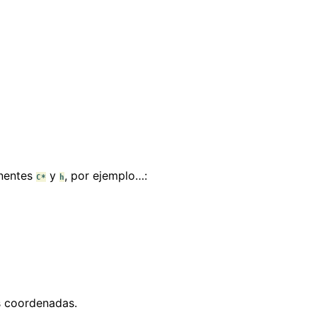
onentes
y
, por ejemplo…:
C*
h
as coordenadas.