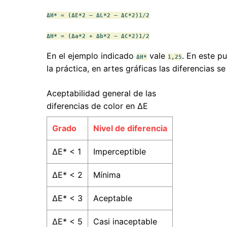
ΔH* = (ΔE*2 – ΔL*2 – ΔC*2)1/2
ΔH* = (Δa*2 + Δb*2 – ΔC*2)1/2
En el ejemplo indicado
vale
. En este p
ΔH*
1,25
la práctica, en artes gráficas las diferencias 
Aceptabilidad general de las
diferencias de color en ΔE
Grado
Nivel de diferencia
ΔE* < 1
Imperceptible
ΔE* < 2
Mínima
ΔE* < 3
Aceptable
ΔE* < 5
Casi inaceptable