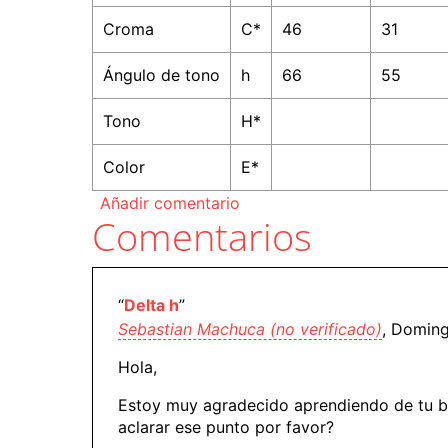
Croma
C*
46
31
Ángulo de tono
h
66
55
Tono
H*
Color
E*
Añadir comentario
Comentarios
“
Delta h
”
Sebastian Machuca (no verificado)
, Doming
Hola,
Estoy muy agradecido aprendiendo de tu bl
aclarar ese punto por favor?