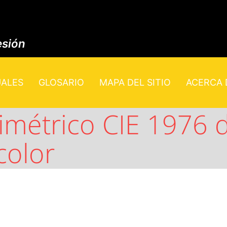
esión
UALES
GLOSARIO
MAPA DEL SITIO
ACERCA D
rimétrico CIE 1976 d
color