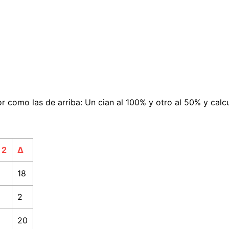
omo las de arriba: Un cian al 100% y otro al 50% y calcu
 2
Δ
18
2
20