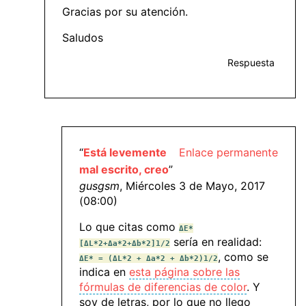
Gracias por su atención.
Saludos
Respuesta
“
Está levemente
Enlace permanente
mal escrito, creo
”
gusgsm
, Miércoles 3 de Mayo, 2017
(08:00)
Lo que citas como
ΔE*
sería en realidad:
[ΔL*2+Δa*2+Δb*2]1/2
, como se
ΔE* = (ΔL*2 + Δa*2 + Δb*2)1/2
indica en
esta página sobre las
fórmulas de diferencias de color
. Y
soy de letras, por lo que no llego