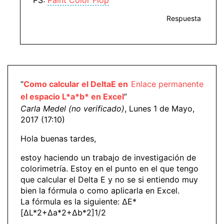
PS:
Paint Color Flop
Respuesta
“
Como calcular el DeltaE en
Enlace permanente
el espacio L*a*b* en Excel
”
Carla Medel (no verificado)
, Lunes 1 de Mayo,
2017 (17:10)
Hola buenas tardes,
estoy haciendo un trabajo de investigación de
colorimetría. Estoy en el punto en el que tengo
que calcular el Delta E y no se si entiendo muy
bien la fórmula o como aplicarla en Excel.
La fórmula es la siguiente: ΔE*
[ΔL*2+Δa*2+Δb*2]1/2