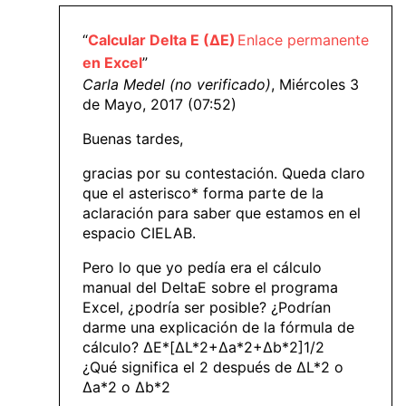
“
Calcular Delta E (ΔE)
Enlace permanente
en Excel
”
Carla Medel (no verificado)
, Miércoles 3
de Mayo, 2017 (07:52)
Buenas tardes,
gracias por su contestación. Queda claro
que el asterisco* forma parte de la
aclaración para saber que estamos en el
espacio CIELAB.
Pero lo que yo pedía era el cálculo
manual del DeltaE sobre el programa
Excel, ¿podría ser posible? ¿Podrían
darme una explicación de la fórmula de
cálculo? ΔE*[ΔL*2+Δa*2+Δb*2]1/2
¿Qué significa el 2 después de ΔL*2 o
Δa*2 o Δb*2