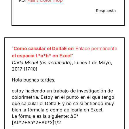
PS:
Paint Color Flop
Respuesta
“
Como calcular el DeltaE en
Enlace permanente
el espacio L*a*b* en Excel
”
Carla Medel (no verificado)
, Lunes 1 de Mayo,
2017 (17:10)
Hola buenas tardes,
estoy haciendo un trabajo de investigación de
colorimetría. Estoy en el punto en el que tengo
que calcular el Delta E y no se si entiendo muy
bien la fórmula o como aplicarla en Excel.
La fórmula es la siguiente: ΔE*
[ΔL*2+Δa*2+Δb*2]1/2