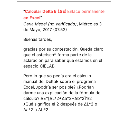
“
Calcular Delta E (ΔE)
Enlace permanente
en Excel
”
Carla Medel (no verificado)
, Miércoles 3
de Mayo, 2017 (07:52)
Buenas tardes,
gracias por su contestación. Queda claro
que el asterisco* forma parte de la
aclaración para saber que estamos en el
espacio CIELAB.
Pero lo que yo pedía era el cálculo
manual del DeltaE sobre el programa
Excel, ¿podría ser posible? ¿Podrían
darme una explicación de la fórmula de
cálculo? ΔE*[ΔL*2+Δa*2+Δb*2]1/2
¿Qué significa el 2 después de ΔL*2 o
Δa*2 o Δb*2