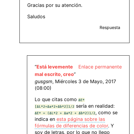
Gracias por su atención.
Saludos
Respuesta
“
Está levemente
Enlace permanente
mal escrito, creo
”
gusgsm
, Miércoles 3 de Mayo, 2017
(08:00)
Lo que citas como
ΔE*
sería en realidad:
[ΔL*2+Δa*2+Δb*2]1/2
, como se
ΔE* = (ΔL*2 + Δa*2 + Δb*2)1/2
indica en
esta página sobre las
fórmulas de diferencias de color
. Y
soy de letras, por lo que no llego