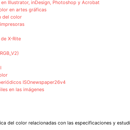
en Illustrator, inDesign, Photoshop y Acrobat
olor en artes gráficas
 del color
 impresoras
 de X-Rite
ciRGB_V2)
l
olor
a periódicos ISOnewspaper26v4
files en las imágenes
ca del color relacionadas con las especificaciones y estudio