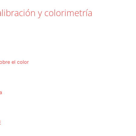
libración y colorimetría
obre el color
a
E