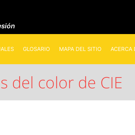
esión
UALES
GLOSARIO
MAPA DEL SITIO
ACERCA D
s del color de CIE