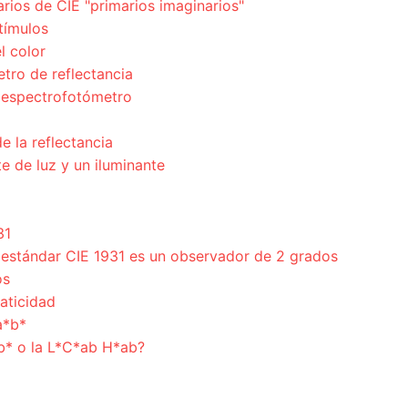
arios de CIE "primarios imaginarios"
tímulos
l color
ro de reflectancia
n espectrofotómetro
 la reflectancia
e de luz y un iluminante
31
 estándar CIE 1931 es un observador de 2 grados
os
aticidad
a*b*
*b* o la L*C*ab H*ab?