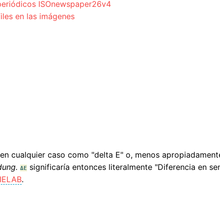
a periódicos ISOnewspaper26v4
files en las imágenes
e en cualquier caso como "delta E" o, menos apropiadamente
dung.
significaría entonces literalmente "Diferencia en se
ΔE
IELAB
.