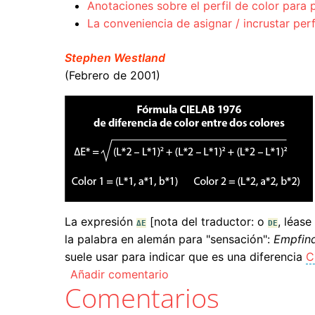
Anotaciones sobre el perfil de color par
La conveniencia de asignar / incrustar per
Stephen Westland
(Febrero de 2001)
La expresión
[nota del traductor: o
, léas
ΔE
DE
la palabra en alemán para "sensación":
Empfin
suele usar para indicar que es una diferencia
C
Añadir comentario
Comentarios