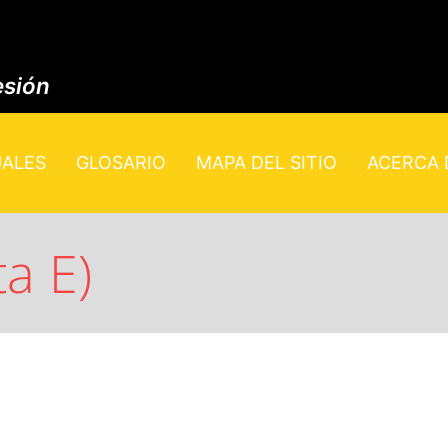
esión
UALES
GLOSARIO
MAPA DEL SITIO
ACERCA D
a E)