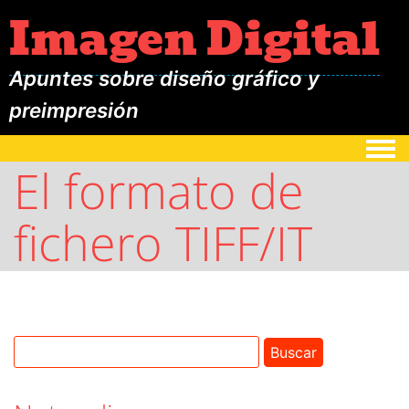
Imagen Digital
Apuntes sobre diseño gráfico y
preimpresión
Togg
El formato de
fichero TIFF/IT