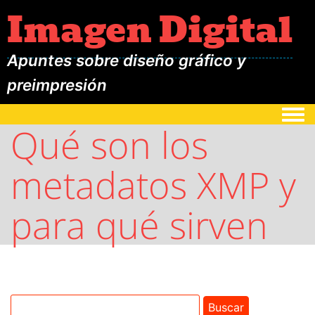
Imagen Digital
Apuntes sobre diseño gráfico y
preimpresión
Togg
Qué son los
metadatos XMP y
para qué sirven