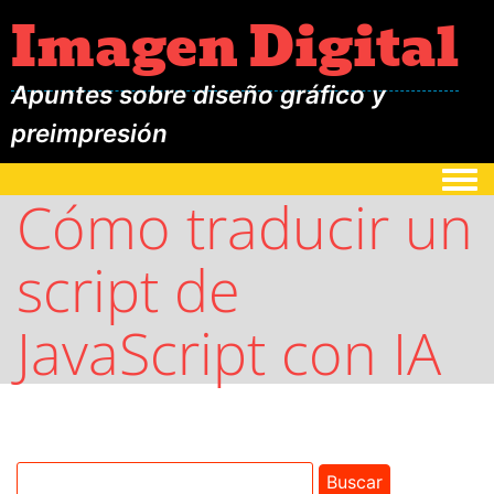
Imagen Digital
Apuntes sobre diseño gráfico y
preimpresión
Togg
Cómo traducir un
script de
JavaScript con IA