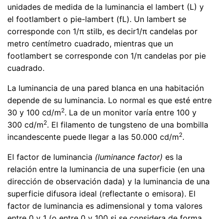
unidades de medida de la luminancia el lambert (L) y
el footlambert o pie-lambert (fL). Un lambert se
corresponde con 1/π stilb, es decir1/π candelas por
metro centímetro cuadrado, mientras que un
footlambert se corresponde con 1/π candelas por pie
cuadrado.
La luminancia de una pared blanca en una habitación
depende de su luminancia. Lo normal es que esté entre
2
30 y 100 cd/m
. La de un monitor varía entre 100 y
2
300 cd/m
. El filamento de tungsteno de una bombilla
2
incandescente puede llegar a las 50.000 cd/m
.
El factor de luminancia
(luminance factor)
es la
relación entre la luminancia de una superficie (en una
dirección de observación dada) y la luminancia de una
superficie difusora ideal (reflectante o emisora). El
factor de luminancia es adimensional y toma valores
entre 0 y 1 (o entre 0 y 100 si se considera de forma