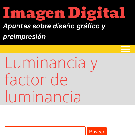
Imagen Digital
Apuntes sobre diseño gráfico y
preimpresión
Togg
Luminancia y
factor de
luminancia