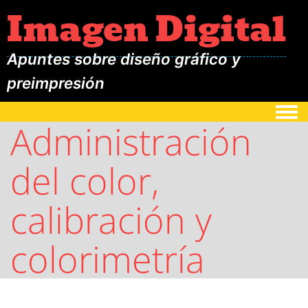
Imagen Digital
Apuntes sobre diseño gráfico y
preimpresión
Togg
Administración
del color,
calibración y
colorimetría