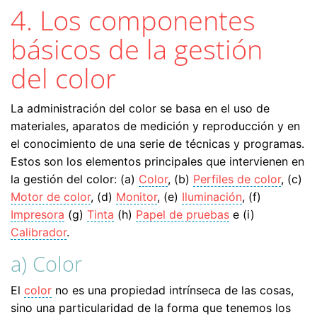
4. Los componentes
básicos de la gestión
del color
La administración del color se basa en el uso de
materiales, aparatos de medición y reproducción y en
el conocimiento de una serie de técnicas y programas.
Estos son los elementos principales que intervienen en
la gestión del color: (a)
Color
, (b)
Perfiles de color
, (c)
Motor de color
, (d)
Monitor
, (e)
Iluminación
, (f)
Impresora
(g)
Tinta
(h)
Papel de pruebas
e (i)
Calibrador
.
a) Color
El
color
no es una propiedad intrínseca de las cosas,
sino una particularidad de la forma que tenemos los