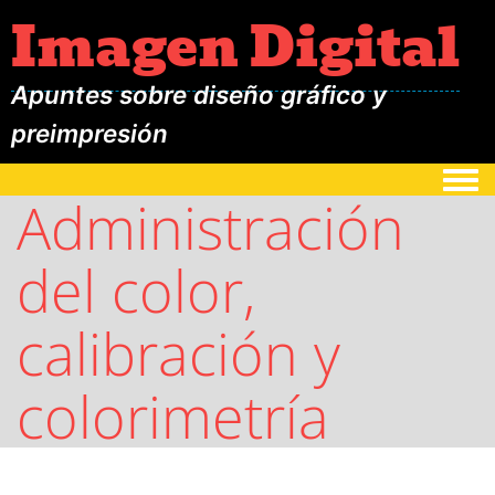
Imagen Digital
Apuntes sobre diseño gráfico y
preimpresión
Togg
Administración
del color,
calibración y
colorimetría