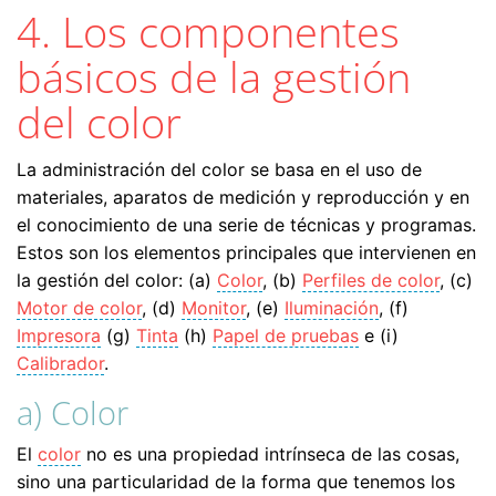
4. Los componentes
básicos de la gestión
del color
La administración del color se basa en el uso de
materiales, aparatos de medición y reproducción y en
el conocimiento de una serie de técnicas y programas.
Estos son los elementos principales que intervienen en
la gestión del color: (a)
Color
, (b)
Perfiles de color
, (c)
Motor de color
, (d)
Monitor
, (e)
Iluminación
, (f)
Impresora
(g)
Tinta
(h)
Papel de pruebas
e (i)
Calibrador
.
a) Color
El
color
no es una propiedad intrínseca de las cosas,
sino una particularidad de la forma que tenemos los