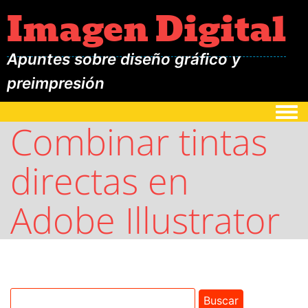
Imagen Digital
Apuntes sobre diseño gráfico y
preimpresión
Togg
Combinar tintas
directas en
Adobe Illustrator