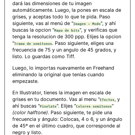
dará las dimensiones de tu imagen
automáticamente. Luego, la pones en escala de
grises, y aceptas todo lo que te pida. Paso
siguiente, vas al menú de "
", y ahí
Imagen - Modo
buscas la opcion "
", y verificas que
Mapa de bits
tenga la resolucion de 300 ppp. Elijes la opcion
"
. Paso siguiente, eliges una
Trama de semitonos
frecuencia de 75 y un angulo de 45 grados, y
listo. Lo guardas como Tiff.
Luego, lo importas nuevamente en Freehand
eliminando la original que tenías cuando
empezaste.
En Illustrator, tienes la imagen en escala de
grises en tu documento. Vas al menu "
, y
Efectos
ahí buscas "
". Elijes "
"
Pixelate
Colores semitonos
(color halftone)
. Paso siguiente, te pide una
frecuencia y ángulo: Colocas, 4 o 6, y un ángulo
de 45º en el último cuadro, que corresponde al
negro y listo.