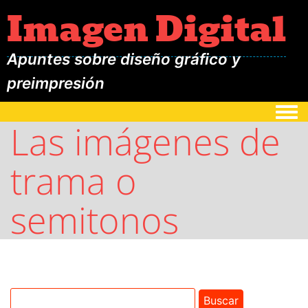
Imagen Digital
Apuntes sobre diseño gráfico y
preimpresión
Togg
Las imágenes de
trama o
semitonos