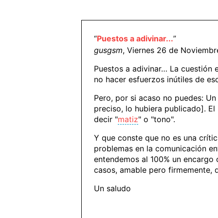
“
Puestos a adivinar...
”
gusgsm
, Viernes 26 de Noviembr
Puestos a adivinar… La cuestión 
no hacer esfuerzos inútiles de es
Pero, por si acaso no puedes: U
preciso, lo hubiera publicado]. E
decir "
matiz
" o "tono".
Y que conste que no es una crític
problemas en la comunicación en
entendemos al 100% un encargo o 
casos, amable pero firmemente, 
Un saludo