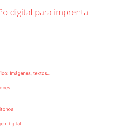
o digital para imprenta
co: Imágenes, textos...
iones
itonos
en digital