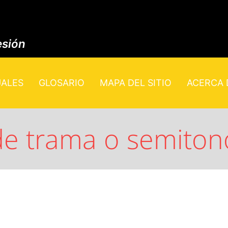
esión
UALES
GLOSARIO
MAPA DEL SITIO
ACERCA D
de trama o semiton