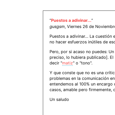
“
Puestos a adivinar...
”
gusgsm
, Viernes 26 de Noviembr
Puestos a adivinar… La cuestión 
no hacer esfuerzos inútiles de es
Pero, por si acaso no puedes: U
preciso, lo hubiera publicado]. E
decir "
matiz
" o "tono".
Y que conste que no es una crític
problemas en la comunicación en
entendemos al 100% un encargo o 
casos, amable pero firmemente, 
Un saludo