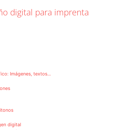
o digital para imprenta
co: Imágenes, textos...
iones
itonos
en digital