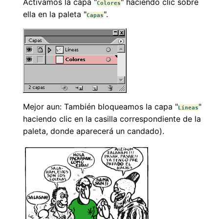
Activamos la capa "
" haciendo clic sobre
Colores
ella en la paleta "
".
Capas
Mejor aun: También bloqueamos la capa "
"
Líneas
haciendo clic en la casilla correspondiente de la
paleta, donde aparecerá un candado).