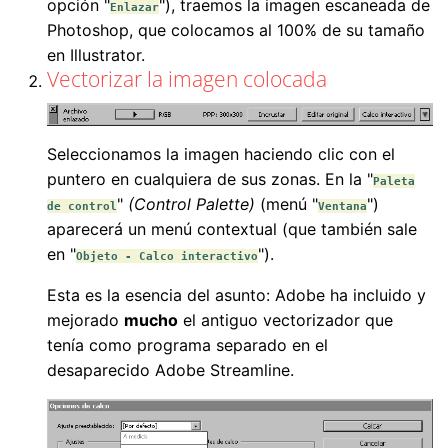
opción "
"), traemos la imagen escaneada de
Enlazar
Photoshop, que colocamos al 100% de su tamaño
en Illustrator.
Vectorizar la imagen colocada
Seleccionamos la imagen haciendo clic con el
puntero en cualquiera de sus zonas. En la "
Paleta
"
(Control Palette)
(menú "
")
de control
Ventana
aparecerá un menú contextual (que también sale
en "
").
Objeto - Calco interactivo
Esta es la esencia del asunto: Adobe ha incluido y
mejorado
mucho
el antiguo vectorizador que
tenía como programa separado en el
desaparecido Adobe Streamline.