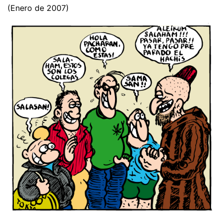
(Enero de 2007)