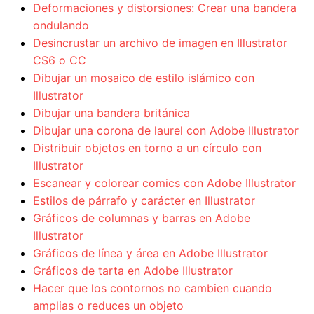
Deformaciones y distorsiones: Crear una bandera
ondulando
Desincrustar un archivo de imagen en Illustrator
CS6 o CC
Dibujar un mosaico de estilo islámico con
Illustrator
Dibujar una bandera británica
Dibujar una corona de laurel con Adobe Illustrator
Distribuir objetos en torno a un círculo con
Illustrator
Escanear y colorear comics con Adobe Illustrator
Estilos de párrafo y carácter en Illustrator
Gráficos de columnas y barras en Adobe
Illustrator
Gráficos de línea y área en Adobe Illustrator
Gráficos de tarta en Adobe Illustrator
Hacer que los contornos no cambien cuando
amplias o reduces un objeto