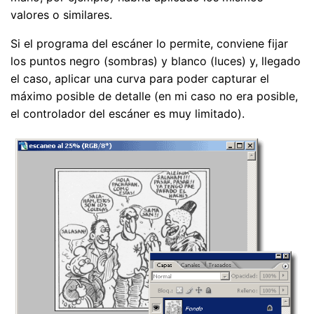
valores o similares.
Si el programa del escáner lo permite, conviene fijar
los puntos negro (sombras) y blanco (luces) y, llegado
el caso, aplicar una curva para poder capturar el
máximo posible de detalle (en mi caso no era posible,
el controlador del escáner es muy limitado).