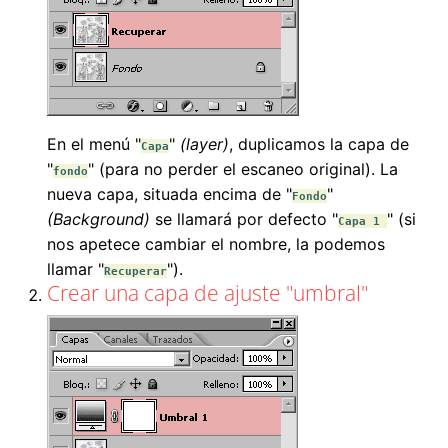
En el menú "
"
(layer)
, duplicamos la capa de
Capa
"
" (para no perder el escaneo original). La
fondo
nueva capa, situada encima de "
"
Fondo
(Background)
se llamará por defecto "
" (si
Capa 1
nos apetece cambiar el nombre, la podemos
llamar "
").
Recuperar
Crear una capa de ajuste "umbral"