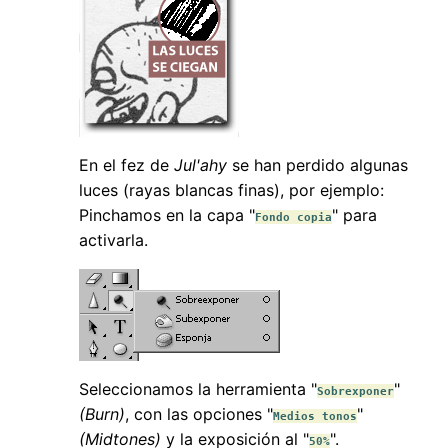
En el fez de
Jul'ahy
se han perdido algunas
luces (rayas blancas finas), por ejemplo:
Pinchamos en la capa "
" para
Fondo copia
activarla.
Seleccionamos la herramienta "
"
Sobrexponer
(Burn)
, con las opciones "
"
Medios tonos
(Midtones)
y la exposición al "
".
50%