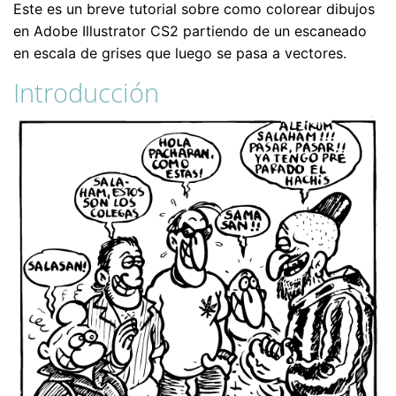
Este es un breve tutorial sobre como colorear dibujos
en Adobe Illustrator CS2 partiendo de un escaneado
en escala de grises que luego se pasa a vectores.
Introducción