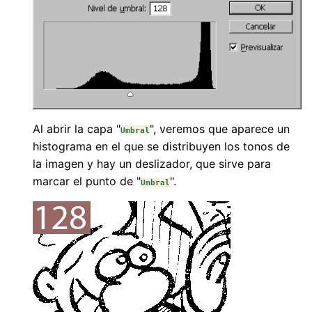
Al abrir la capa "
", veremos que aparece un
Umbral
histograma en el que se distribuyen los tonos de
la imagen y hay un deslizador, que sirve para
marcar el punto de "
".
Umbral