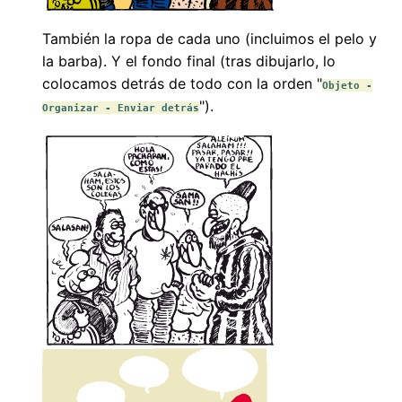
También la ropa de cada uno (incluimos el pelo y
la barba). Y el fondo final (tras dibujarlo, lo
colocamos detrás de todo con la orden "
Objeto -
").
Organizar - Enviar detrás