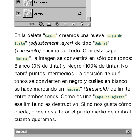
En la paleta "
" creamos una nueva "
Capas
Capa de
"
(adjustement layer)
de tipo "
"
juste
Umbral
(Threshold)
encima del todo. Con esta capa
"
", la imagen se convertirá en sólo dos tonos:
Umbral
Blanco (0% de tinta) y Negro (100% de tinta). No
habrá puntos intermedios. La decisión de qué
tonos se convierten en negro y cuáles en blanco,
se hace marcando un "
"
(threshold)
de límite
umbral
entre ambos tonos. Como es una "
",
Capa de ajuste
ese límite no es destructivo. Si no nos gusta cómo
queda, podemos alterar el punto medio de umbral
cuanto queramos.