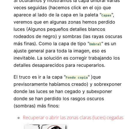
Si ocultamos y mostramos la capa umbral varias
veces seguidas (hacemos click en el ojo que
aparece al lado de la capa en la paleta "
",
Capas
veremos que en algunas zonas hemos perdido
luces (Algunos pequeños detalles blancos
rodeados de negro) y sombras (las rayas oscuras
más finas). Como la capa de tipo "
" es un
Umbral
ajuste general para toda la imagen, eso es
inevitable. La solución es corregir trabajando los
detalles desaparecidos para recuperarlos.
El truco es ir a la capa "
" )que
Fondo copia
previsoramente habíamos creado) y sobrexponer
donde las luces se han cegado y subexponer
donde se han perdido los rasgos oscuros
(sombras) más finos:
Recuperar o abrir las zonas claras (luces) cegadas