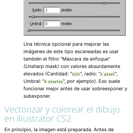
Una técnica opcional para mejorar las
imágenes de este tipo escaneadas es usar
también el filtro "Máscara de enfoque"
(Unsharp mask)
con valores absurdamente
elevados (Cantidad: "
", radio: "
",
212%
1 píxel
Umbral: "
", por ejemplo). Eso suele
0 niveles
funcionar mejor antes de usar sobreexponer y
subexponer.
Vectorizar y colorear el dibujo
en Illustrator CS2
En principio, la imagen está preparada. Antes de