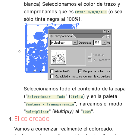
blanca) Seleccionamos el color de trazo y
comprobamos que es
(o sea:
CMYK: 0/0/0/100
sólo tinta negra al 100%).
Seleccionamos todo el contenido de la capa
("
" (
) y en la paleta
Seleccionar - Todo
Ctrl+A
"
", marcamos el modo
Ventana - Transparencia
"
"
(Multiply)
al "
".
Multiplicar
100%
El coloreado
Vamos a comenzar realmente el coloreado.