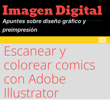
Imagen Digital
Apuntes sobre diseño gráfico y
preimpresión
Togg
Escanear y
colorear comics
con Adobe
Illustrator