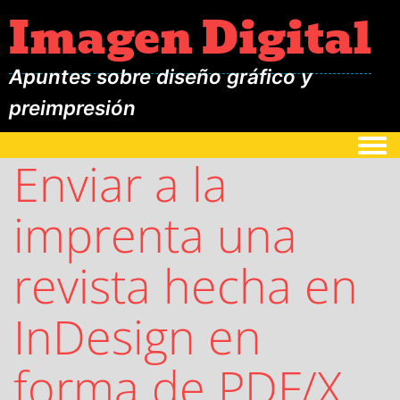
Imagen Digital
Apuntes sobre diseño gráfico y
preimpresión
Togg
Enviar a la
imprenta una
revista hecha en
InDesign en
forma de PDF/X