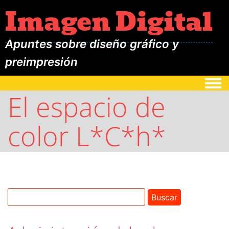
Imagen Digital
Apuntes sobre diseño gráfico y
preimpresión
Togg
El espacio de
color L*C*h*