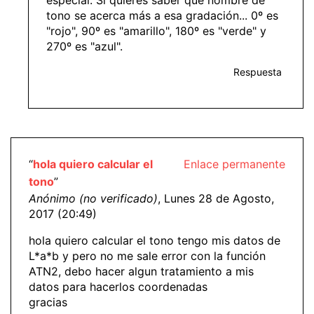
especial. Si quieres saber que nombre de
tono se acerca más a esa gradación... 0º es
"rojo", 90º es "amarillo", 180º es "verde" y
270º es "azul".
Respuesta
“
hola quiero calcular el
Enlace permanente
tono
”
Anónimo (no verificado)
, Lunes 28 de Agosto,
2017 (20:49)
hola quiero calcular el tono tengo mis datos de
L*a*b y pero no me sale error con la función
ATN2, debo hacer algun tratamiento a mis
datos para hacerlos coordenadas
gracias