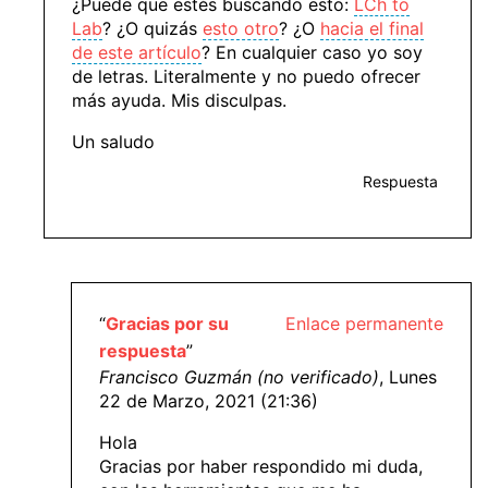
¿Puede que estés buscando esto:
LCh to
Lab
? ¿O quizás
esto otro
? ¿O
hacia el final
de este artículo
? En cualquier caso yo soy
de letras. Literalmente y no puedo ofrecer
más ayuda. Mis disculpas.
Un saludo
Respuesta
“
Gracias por su
Enlace permanente
respuesta
”
Francisco Guzmán (no verificado)
, Lunes
22 de Marzo, 2021 (21:36)
Hola
Gracias por haber respondido mi duda,