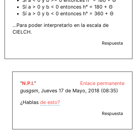
Sí a < 0 y b >= 0 entonces h° = 180 + Θ
Sí a > 0 y b < 0 entonces h° = 180 + Θ
Sí a > 0 y b < 0 entonces h° = 360 + Θ
…Para poder interpretarlo en la escala de
CIELCH.
Respuesta
“
N.P.I.
”
Enlace permanente
gusgsm
, Jueves 17 de Mayo, 2018 (08:35)
¿Hablas
de esto?
Respuesta