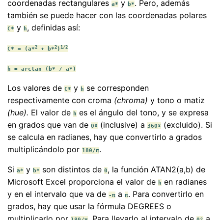
coordenadas rectangulares
y
. Pero, además
a*
b*
también se puede hacer con las coordenadas polares
y
, definidas así:
C*
h
2
2
1/2
C* = (a*
+ b*
)
h = arctan (b* / a*)
Los valores de
y
se corresponden
C*
h
respectivamente con croma
(chroma)
y tono o matiz
(hue).
El valor de
es el ángulo del tono, y se expresa
h
en grados que van de
(inclusive) a
(excluido). Si
0º
360º
se calcula en radianes, hay que convertirlo a grados
multiplicándolo por
.
180/π
Si
y
son distintos de
, la función ATAN2(a,b) de
a*
b*
0
Microsoft Excel proporciona el valor de
en radianes
h
y en el intervalo que va de
a
. Para convertirlo en
-π
π
grados, hay que usar la fórmula DEGREES o
multiplicarlo por
. Para llevarlo al intervalo de
a
180/π
0º