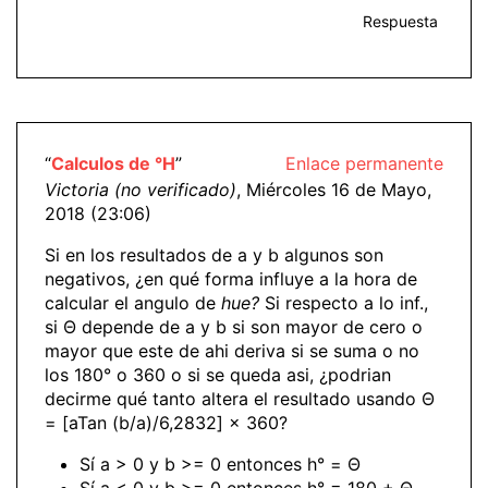
Respuesta
“
Calculos de °H
”
Enlace permanente
Victoria (no verificado)
, Miércoles 16 de Mayo,
2018 (23:06)
Si en los resultados de a y b algunos son
negativos, ¿en qué forma influye a la hora de
calcular el angulo de
hue?
Si respecto a lo inf.,
si Θ depende de a y b si son mayor de cero o
mayor que este de ahi deriva si se suma o no
los 180° o 360 o si se queda asi, ¿podrian
decirme qué tanto altera el resultado usando Θ
= [aTan (b/a)/6,2832] × 360?
Sí a > 0 y b >= 0 entonces h° = Θ