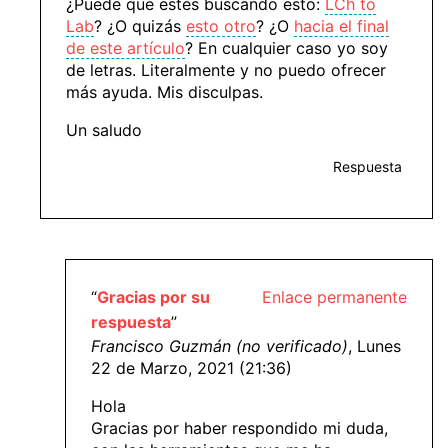
¿Puede que estés buscando esto:
LCh to
Lab
? ¿O quizás
esto otro
? ¿O
hacia el final
de este artículo
? En cualquier caso yo soy
de letras. Literalmente y no puedo ofrecer
más ayuda. Mis disculpas.
Un saludo
Respuesta
“
Gracias por su
Enlace permanente
respuesta
”
Francisco Guzmán (no verificado)
, Lunes
22 de Marzo, 2021 (21:36)
Hola
Gracias por haber respondido mi duda,