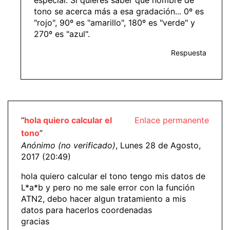
especial. Si quieres saber que nombre de
tono se acerca más a esa gradación... 0º es
"rojo", 90º es "amarillo", 180º es "verde" y
270º es "azul".
Respuesta
“
hola quiero calcular el
Enlace permanente
tono
”
Anónimo (no verificado)
, Lunes 28 de Agosto,
2017 (20:49)
hola quiero calcular el tono tengo mis datos de
L*a*b y pero no me sale error con la función
ATN2, debo hacer algun tratamiento a mis
datos para hacerlos coordenadas
gracias