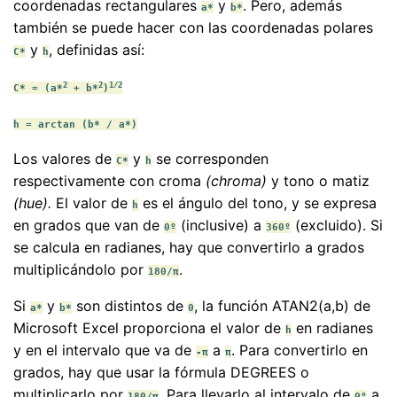
coordenadas rectangulares
y
. Pero, además
a*
b*
también se puede hacer con las coordenadas polares
y
, definidas así:
C*
h
2
2
1/2
C* = (a*
+ b*
)
h = arctan (b* / a*)
Los valores de
y
se corresponden
C*
h
respectivamente con croma
(chroma)
y tono o matiz
(hue).
El valor de
es el ángulo del tono, y se expresa
h
en grados que van de
(inclusive) a
(excluido). Si
0º
360º
se calcula en radianes, hay que convertirlo a grados
multiplicándolo por
.
180/π
Si
y
son distintos de
, la función ATAN2(a,b) de
a*
b*
0
Microsoft Excel proporciona el valor de
en radianes
h
y en el intervalo que va de
a
. Para convertirlo en
-π
π
grados, hay que usar la fórmula DEGREES o
multiplicarlo por
. Para llevarlo al intervalo de
a
180/π
0º