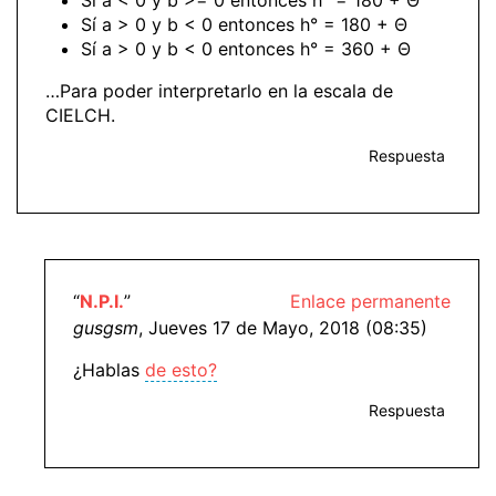
Sí a < 0 y b >= 0 entonces h° = 180 + Θ
Sí a > 0 y b < 0 entonces h° = 180 + Θ
Sí a > 0 y b < 0 entonces h° = 360 + Θ
…Para poder interpretarlo en la escala de
CIELCH.
Respuesta
“
N.P.I.
”
Enlace permanente
gusgsm
, Jueves 17 de Mayo, 2018 (08:35)
¿Hablas
de esto?
Respuesta