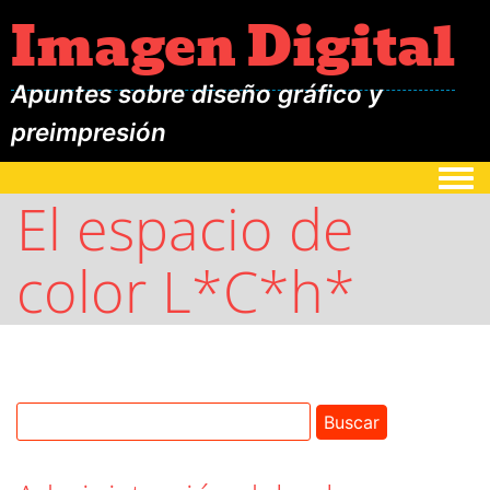
Imagen Digital
Apuntes sobre diseño gráfico y
preimpresión
Togg
El espacio de
color L*C*h*