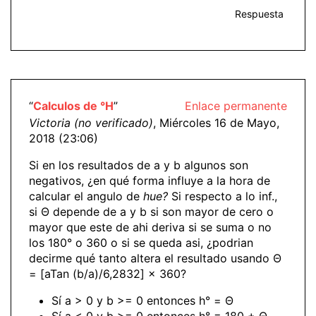
Respuesta
“
Calculos de °H
”
Enlace permanente
Victoria (no verificado)
, Miércoles 16 de Mayo,
2018 (23:06)
Si en los resultados de a y b algunos son
negativos, ¿en qué forma influye a la hora de
calcular el angulo de
hue?
Si respecto a lo inf.,
si Θ depende de a y b si son mayor de cero o
mayor que este de ahi deriva si se suma o no
los 180° o 360 o si se queda asi, ¿podrian
decirme qué tanto altera el resultado usando Θ
= [aTan (b/a)/6,2832] × 360?
Sí a > 0 y b >= 0 entonces h° = Θ