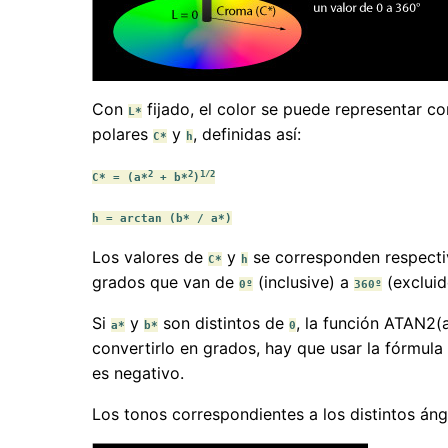
Con
fijado, el color se puede representar c
L*
polares
y
, definidas así:
C*
h
2
2
1/2
C* = (a*
+ b*
)
h = arctan (b* / a*)
Los valores de
y
se corresponden respect
C*
h
grados que van de
(inclusive) a
(excluid
0º
360º
Si
y
son distintos de
, la función ATAN2(
a*
b*
0
convertirlo en grados, hay que usar la fórmul
es negativo.
Los tonos correspondientes a los distintos á