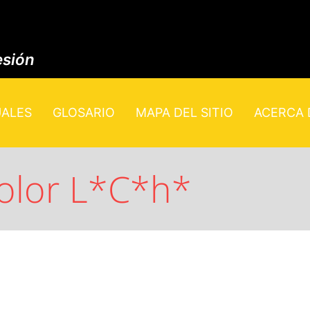
esión
UALES
GLOSARIO
MAPA DEL SITIO
ACERCA D
color L*C*h*