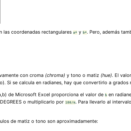
on las coordenadas rectangulares
y
. Pero, además tam
a*
b*
ivamente con croma
(chroma)
y tono o matiz
(hue).
El valo
o). Si se calcula en radianes, hay que convertirlo a grados
a,b) de Microsoft Excel proporciona el valor de
en radiane
h
a DEGREES o multiplicarlo por
. Para llevarlo al interva
180/π
ngulos de matiz o tono son aproximadamente: