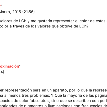
r
”
Marzo, 2015 (21:56)
 valores de LCh y me gustaria representar el color de est
color a traves de los valores que obtuve de LCh?
roximación
”
24)
ier representación será en un aparato, por lo que la repres
tea al menos tres problemas: 1. Que la mayoría de las pági
cios de color 'absolutos', sino que se describen con perfil
 cantidades de pigmentos o iluminaciones con frecuencias 