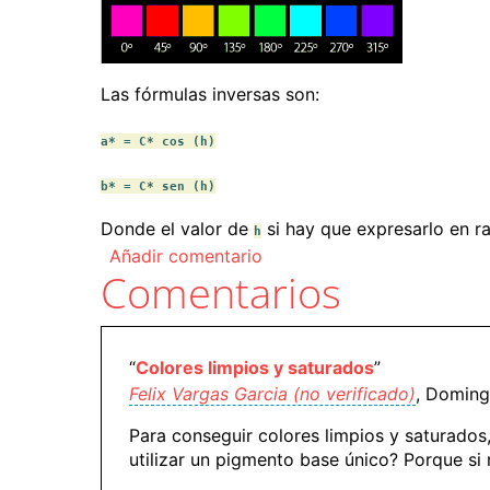
Las fórmulas inversas son:
a* = C* cos (h)
b* = C* sen (h)
Donde el valor de
si hay que expresarlo en ra
h
Añadir comentario
Comentarios
“
Colores limpios y saturados
”
Felix Vargas Garcia (no verificado)
, Doming
Para conseguir colores limpios y saturados
utilizar un pigmento base único? Porque si