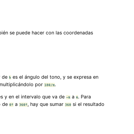
bién se puede hacer con las coordenadas
r de
es el ángulo del tono, y se expresa en
h
 multiplicándolo por
.
180/π
s y en el intervalo que va de
a
. Para
-π
π
lo de
a
, hay que sumar
si el resultado
0º
360º
360