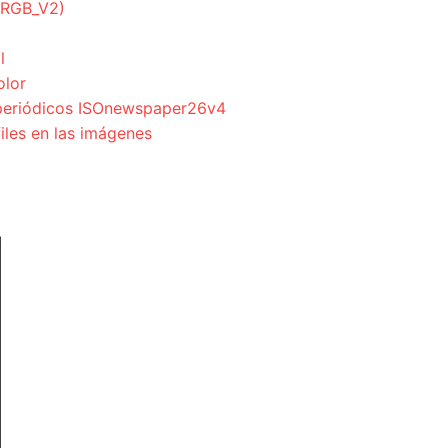
ciRGB_V2)
l
olor
a periódicos ISOnewspaper26v4
files en las imágenes