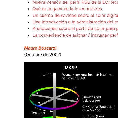
Nueva versión del perfil RGB de la ECI (e
Qué es la gamma de los monitores
Un cuento de navidad sobre el color digita
Una introducción a la administración del c
Anotaciones sobre el perfil de color par
La conveniencia de asignar / incrustar per
Mauro Boscarol
(Octubre de 2007)