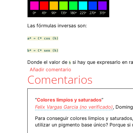
Las fórmulas inversas son:
a* = C* cos (h)
b* = C* sen (h)
Donde el valor de
si hay que expresarlo en ra
h
Añadir comentario
Comentarios
“
Colores limpios y saturados
”
Felix Vargas Garcia (no verificado)
, Doming
Para conseguir colores limpios y saturados
utilizar un pigmento base único? Porque si