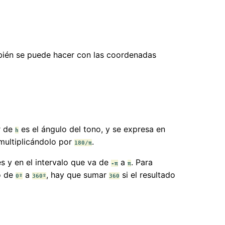
bién se puede hacer con las coordenadas
r de
es el ángulo del tono, y se expresa en
h
 multiplicándolo por
.
180/π
s y en el intervalo que va de
a
. Para
-π
π
lo de
a
, hay que sumar
si el resultado
0º
360º
360