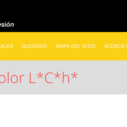
esión
UALES
GLOSARIO
MAPA DEL SITIO
ACERCA D
color L*C*h*