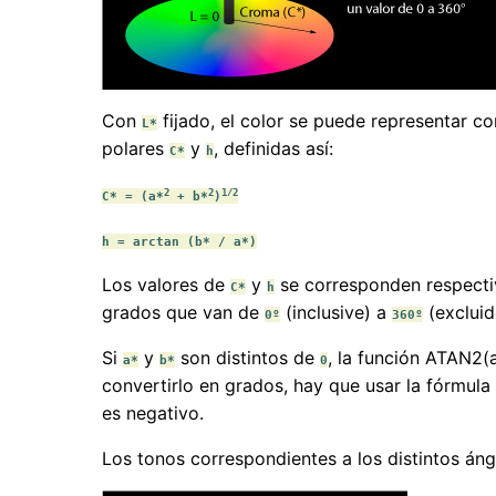
Con
fijado, el color se puede representar c
L*
polares
y
, definidas así:
C*
h
2
2
1/2
C* = (a*
+ b*
)
h = arctan (b* / a*)
Los valores de
y
se corresponden respect
C*
h
grados que van de
(inclusive) a
(excluid
0º
360º
Si
y
son distintos de
, la función ATAN2(
a*
b*
0
convertirlo en grados, hay que usar la fórmul
es negativo.
Los tonos correspondientes a los distintos á