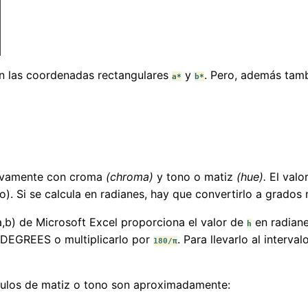
on las coordenadas rectangulares
y
. Pero, además tam
a*
b*
ivamente con croma
(chroma)
y tono o matiz
(hue).
El valo
o). Si se calcula en radianes, hay que convertirlo a grados
a,b) de Microsoft Excel proporciona el valor de
en radiane
h
a DEGREES o multiplicarlo por
. Para llevarlo al interva
180/π
ngulos de matiz o tono son aproximadamente: