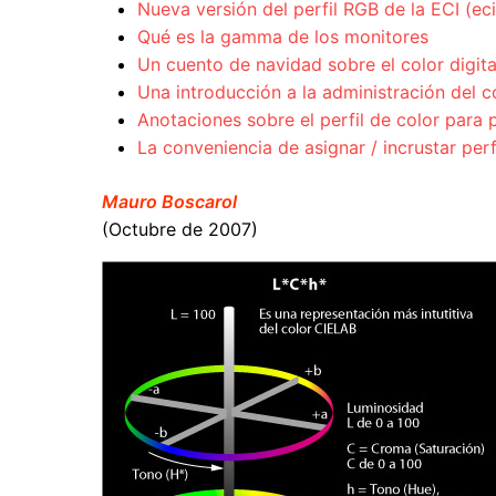
Nueva versión del perfil RGB de la ECI (e
Qué es la gamma de los monitores
Un cuento de navidad sobre el color digita
Una introducción a la administración del c
Anotaciones sobre el perfil de color par
La conveniencia de asignar / incrustar per
Mauro Boscarol
(Octubre de 2007)