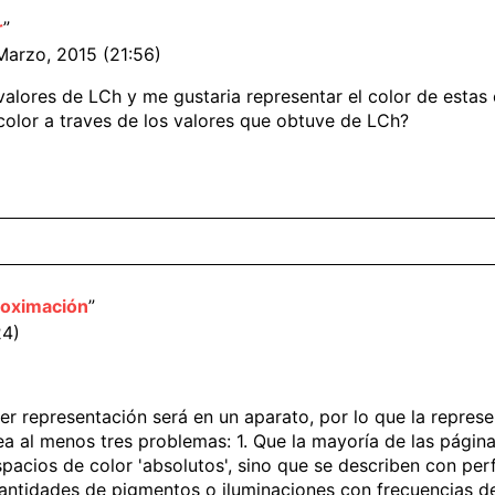
r
”
Marzo, 2015 (21:56)
 valores de LCh y me gustaria representar el color de est
color a traves de los valores que obtuve de LCh?
roximación
”
24)
ier representación será en un aparato, por lo que la repres
tea al menos tres problemas: 1. Que la mayoría de las pági
cios de color 'absolutos', sino que se describen con perfil
 cantidades de pigmentos o iluminaciones con frecuencias 