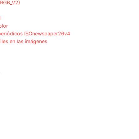
ciRGB_V2)
l
olor
a periódicos ISOnewspaper26v4
files en las imágenes