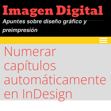
Imagen Digital
Apuntes sobre diseño gráfico y
preimpresión
Togg
Numerar
capítulos
automáticamente
en InDesign