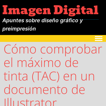
Imagen Digital
Apuntes sobre diseño gráfico y
preimpresión
Togg
Cómo comprobar
el máximo de
tinta (TAC) en un
documento de
Illustrator