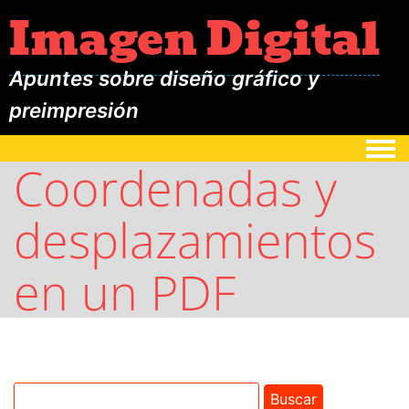
Imagen Digital
Apuntes sobre diseño gráfico y
preimpresión
Togg
Coordenadas y
desplazamientos
en un PDF