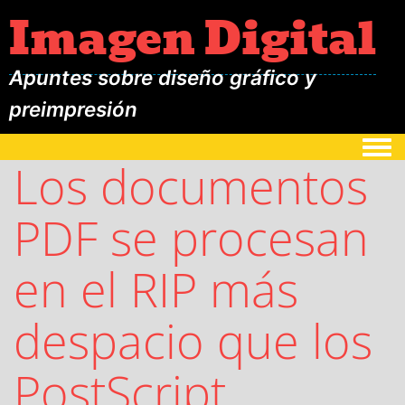
Imagen Digital
Apuntes sobre diseño gráfico y
preimpresión
Togg
Los documentos
PDF se procesan
en el RIP más
despacio que los
PostScript