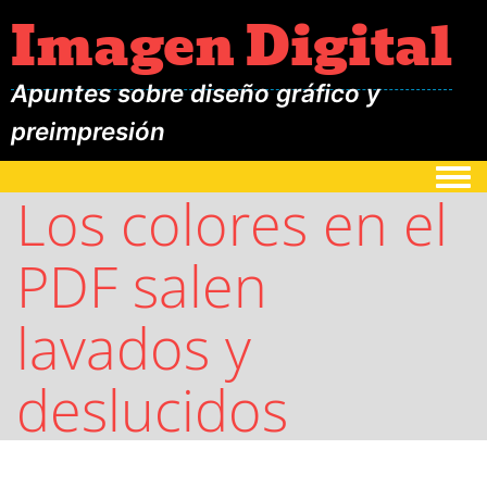
Imagen Digital
Apuntes sobre diseño gráfico y
preimpresión
Togg
Los colores en el
PDF salen
lavados y
deslucidos