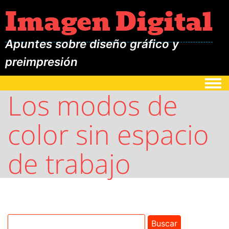
Imagen Digital
Apuntes sobre diseño gráfico y
preimpresión
Togg
Los modos de
color sin espacio
de trabajo