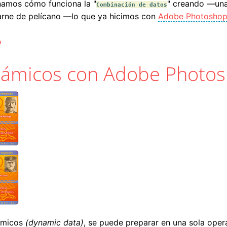
amos cómo funciona la "
" creando —una
Combinación de datos
arne de pelícano —lo que ya hicimos con
Adobe Photosho
Adobe InDesign CC
o
námicos con Adobe Photo
námicos
(dynamic data)
, se puede preparar en una sola ope