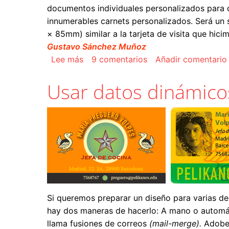
documentos individuales personalizados para d
innumerables carnets personalizados. Será un 
× 85mm) similar a la tarjeta de visita que hici
Gustavo Sánchez Muñoz
sobre Cómo usar datos dinámicos c
Lee más
9 comentarios
Añadir comentario
Usar datos dinámicos
Si queremos preparar un diseño para varias d
hay dos maneras de hacerlo: A mano o automát
llama fusiones de correos
(mail-merge).
Adobe 