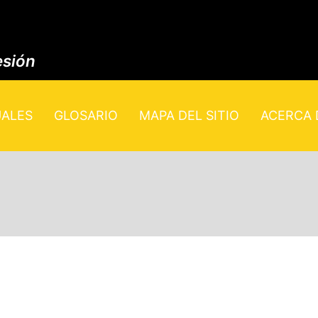
esión
UALES
GLOSARIO
MAPA DEL SITIO
ACERCA D