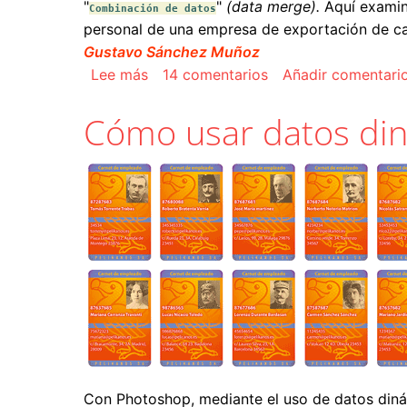
"
"
(data merge).
Aquí examin
Combinación de datos
personal de una empresa de exportación de c
Gustavo Sánchez Muñoz
sobre Combinar datos dinámicos en 
Lee más
14 comentarios
Añadir comentari
Cómo usar datos di
Con Photoshop, mediante el uso de datos di