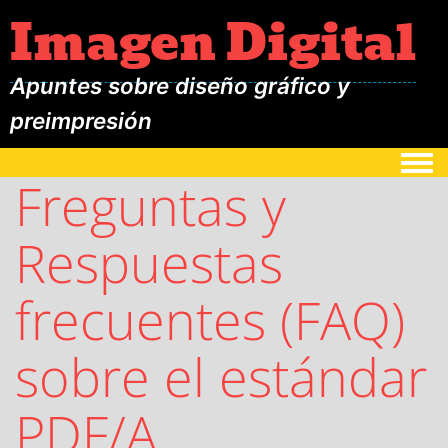
Imagen Digital
Apuntes sobre diseño gráfico y
preimpresión
Togg
Freguntas y
Respuestas
frecuentes (FAQ)
sobre el estándar
PDF/A