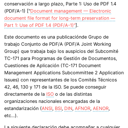
conservación a largo plazo, Parte 1: Uso de PDF 1.4
(PDF/A-1) ["
Document management — Electronic
document file format for long-term preservation —
Part 1: Use of PDF 1.4 (PDF/A-1)"
].
Este documento es una publicaciónde Grupo de
trabajo Conjunto de PDF/A (PDF/A Joint Working
Group) que trabaja bajo los auspicios del Subcomité
TC-171 para Programas de Gestión de Documentos,
Cuestiones de Aplicación (TC-171 Document
Management Applications Subcommittee 2 Application
Issues) con representantes de los Comités Técnicos
42, 46, 130 y 171 de la ISO. Se puede conseguir
directamente de la
ISO
o de las distintas
organizaciones nacionales encargadas de la
estandarización (
ANSI
,
BSI
,
DIN
,
AFNOR
,
AENOR
,
etc…).
La siguiente declaración debe acompañar a cualquier