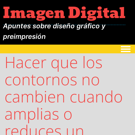
Imagen Digital
Apuntes sobre diseño gráfico y
preimpresión
Togg
Hacer que los
contornos no
cambien cuando
amplias o
reduces un